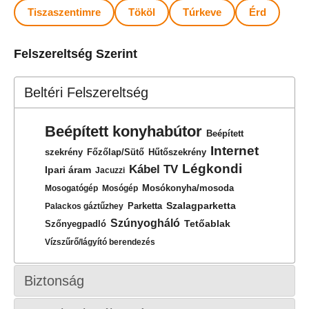
Tiszaszentimre
Tököl
Túrkeve
Érd
Felszereltség Szerint
Beltéri Felszereltség
Beépített konyhabútor
Beépített
Internet
szekrény
Főzőlap/Sütő
Hűtőszekrény
Légkondi
Kábel TV
Ipari áram
Jacuzzi
Mosókonyha/mosoda
Mosogatógép
Mosógép
Szalagparketta
Parketta
Palackos gáztűzhey
Szúnyogháló
Tetőablak
Szőnyegpadló
Vízszűrő/lágyító berendezés
Biztonság