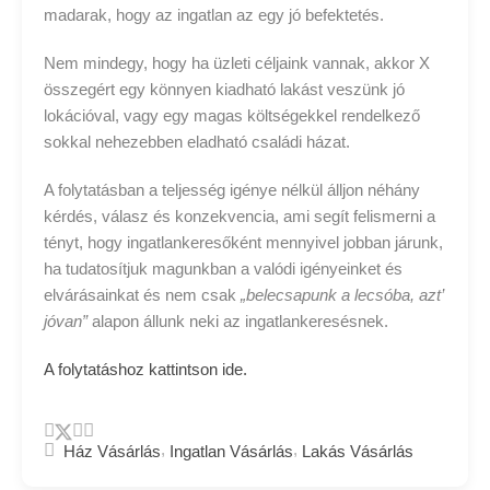
madarak, hogy az ingatlan az egy jó befektetés.
Nem mindegy, hogy ha üzleti céljaink vannak, akkor X
összegért egy könnyen kiadható lakást veszünk jó
lokációval, vagy egy magas költségekkel rendelkező
sokkal nehezebben eladható családi házat.
A folytatásban a teljesség igénye nélkül álljon néhány
kérdés, válasz és konzekvencia, ami segít felismerni a
tényt, hogy ingatlankeresőként mennyivel jobban járunk,
ha tudatosítjuk magunkban a valódi igényeinket és
elvárásainkat és nem csak
„belecsapunk a lecsóba, azt’
jóvan”
alapon állunk neki az ingatlankeresésnek.
A folytatáshoz kattintson ide.
,
,
Ház Vásárlás
Ingatlan Vásárlás
Lakás Vásárlás