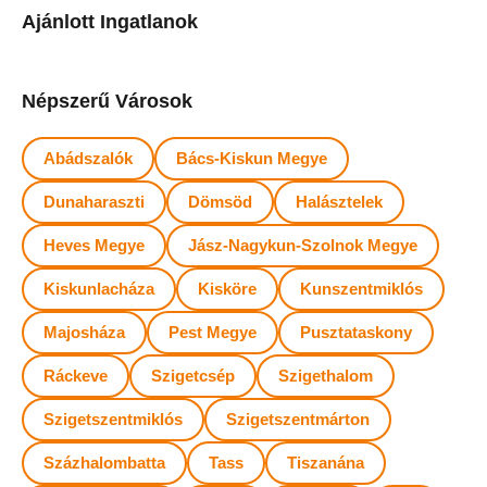
Ajánlott Ingatlanok
Népszerű Városok
Abádszalók
Bács-Kiskun Megye
Dunaharaszti
Dömsöd
Halásztelek
Heves Megye
Jász-Nagykun-Szolnok Megye
Kiskunlacháza
Kisköre
Kunszentmiklós
Majosháza
Pest Megye
Pusztataskony
Ráckeve
Szigetcsép
Szigethalom
Szigetszentmiklós
Szigetszentmárton
Százhalombatta
Tass
Tiszanána