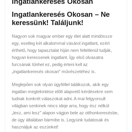
Ingatlankeresés Okosan
Ingatlankeresés Okosan – Ne
keressünk! Találjunk!
Nagyon sok magyar ember egy élet alatt mindössze
egy, esetleg két alkalommal vásárol ingatlant, ezért
érthető, hogy tapasztalat híján nem feltétlenül tudják,
hogyan keressenek ingatlant. Így első olvasatra
furcsának tűnhet ez, pedig érteni kell az
„ingatlankeresés okosan” művészetéhez is.
Meglepően sok olyan ügyféllel találkozok, akik egy
ingatlan megtekintése előtt alapvető kérdésekre sem
tudnak konkrét válaszokat adni. A mai felgyorsult
világban senkinek nincs ideje arra, hogy ész nélkül
„lesz, ami lesz” alapon vágjon bele az otthonkeresésbe,
de úgy általában bármibe is. Legyünk tudatosak és
használjuk az eszünket!