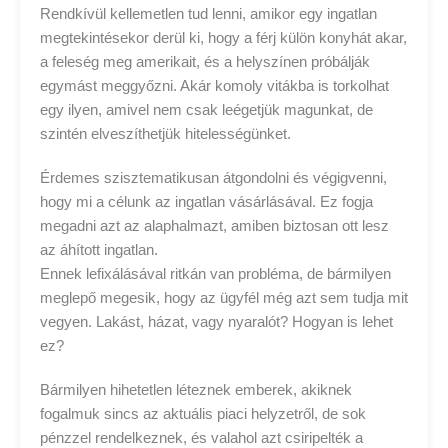
Rendkívül kellemetlen tud lenni, amikor egy ingatlan
megtekintésekor derül ki, hogy a férj külön konyhát akar,
a feleség meg amerikait, és a helyszínen próbálják
egymást meggyőzni. Akár komoly vitákba is torkolhat
egy ilyen, amivel nem csak leégetjük magunkat, de
szintén elveszíthetjük hitelességünket.
Érdemes szisztematikusan átgondolni és végigvenni,
hogy mi a célunk az ingatlan vásárlásával. Ez fogja
megadni azt az alaphalmazt, amiben biztosan ott lesz
az áhított ingatlan.
Ennek lefixálásával ritkán van probléma, de bármilyen
meglepő megesik, hogy az ügyfél még azt sem tudja mit
vegyen. Lakást, házat, vagy nyaralót? Hogyan is lehet
ez?
Bármilyen hihetetlen léteznek emberek, akiknek
fogalmuk sincs az aktuális piaci helyzetről, de sok
pénzzel rendelkeznek, és valahol azt csiripelték a