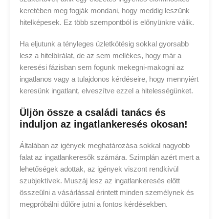
keretében meg fogják mondani, hogy meddig leszünk
hitelképesek. Ez több szempontból is előnyünkre válik.
Ha eljutunk a tényleges üzletkötésig sokkal gyorsabb
lesz a hitelbírálat, de az sem mellékes, hogy már a
keresési fázisban sem fogunk mekegni-makogni az
ingatlanos vagy a tulajdonos kérdéseire, hogy mennyiért
keresünk ingatlant, elveszítve ezzel a hitelességünket.
Üljön össze a családi tanács és
induljon az ingatlankeresés okosan!
Általában az igények meghatározása sokkal nagyobb
falat az ingatlankeresők számára. Szimplán azért mert a
lehetőségek adottak, az igények viszont rendkívül
szubjektívek. Muszáj lesz az ingatlankeresés előtt
összeülni a vásárlással érintett minden személynek és
megpróbálni dűlőre jutni a fontos kérdésekben.