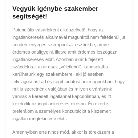
Vegyük igénybe szakember
segítségét!
Potenciális vásárlóként elképzelhető, hogy az
ingatlankeresés alkalmával magunktól nem feltétlenül jut
minden lényeges szempont az eszünkbe, amire
érdemes odafigyelni, illetve amit érdemes leszögezni
ingatlankeresés előtt. Azonban akár kifejezett
szándékkal, akár csak „véletlenül”, kapcsolatba
kerülhetünk egy szakemberrel, aki jó esetben
felvilágosítást ad és segít tudatosítani magunkban, hogy
mit is szeretnénk valójában és milyen elvárásaink
vannak a keresett ingatlannal kapcsolatban, és itt
kezdődik az ingatlankeresés okosan. Én ezért is
preferálom a személyes konzultációt a kiszemelt
ingatlan megtekintése előtt.
Amennyiben erre nincs mód, akkor is törekszem a