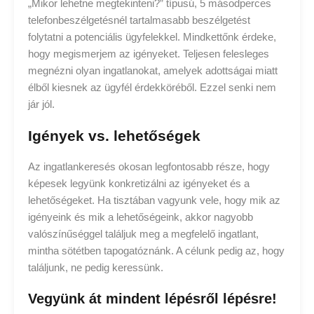
„Mikor lehetne megtekinteni?” típusú, 5 másodperces
telefonbeszélgetésnél tartalmasabb beszélgetést
folytatni a potenciális ügyfelekkel. Mindkettőnk érdeke,
hogy megismerjem az igényeket. Teljesen felesleges
megnézni olyan ingatlanokat, amelyek adottságai miatt
élből kiesnek az ügyfél érdekköréből. Ezzel senki nem
jár jól.
Igények vs. lehetőségek
Az ingatlankeresés okosan legfontosabb része, hogy
képesek legyünk konkretizálni az igényeket és a
lehetőségeket. Ha tisztában vagyunk vele, hogy mik az
igényeink és mik a lehetőségeink, akkor nagyobb
valószínűséggel találjuk meg a megfelelő ingatlant,
mintha sötétben tapogatóznánk. A célunk pedig az, hogy
találjunk, ne pedig keressünk.
Vegyünk át mindent lépésről lépésre!