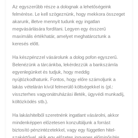
Az egyszerűbb része a dolognak a lehetőségeink
felmérése. Le kell szögeznünk, hogy mekkora összeget
akarunk, illetve mennyit tudunk egy ingatlan
megvásárlására fordítani. Legyen egy ésszerű
maximális értékhatár, amelyet meghatároztunk a
keresés előtt.
Ha készpénzzel vásárolunk a dolog pofon egyszerű.
Belenézünk a tárcánkba, lekérdezzük a bankszámla
egyenlegünket és tudjuk, hogy meddig
nyújtózkodhatunk. Fontos, hogy előre számoljunk a
lakás vételárán kívül felmerülő költségekkel is (pl.:
visszterhes vagyonátruházási illeték, ügyvédi munkadíj,
költözködés stb.).
Ha lakáshitelből szeretnénk ingatlant vásárolni, akkor
mindenképpen előzetesen konzultáljunk a forrást
biztosító pénzintézetekkel, vagy egy független hitel-
szakértővel, akik egy előzetes ingyenes előminősítés