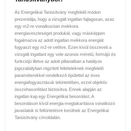
Az Energetikai Tanúsítvány megfelelő módon
prezentálja, hogy a vizsgált ingatlan fajlagosan, azaz
egy m2-re vonatkozóan mekkora
energiaveszteséget produkál, vagy másképpen
fogalmazva az adott ingatlan mekkora energiát
fogyaszt egy m2-re vetítve. Ezen kívül összeveti a
vizsgált ingatlant egy vele azonos méretű, formájú és
funkciójú illetve az adott pillanatban a hatályos
jogszabályban rögzített feltételeknek megfelelő
paraméterekkel rendelkező épülettel az éves
energiafogyasztásuk tekintetében, ezzel objektív
összehasonlítást biztosítva. Ennek alapján az
ingatlan kap egy Energetikai besorolást. A
besoroláson kívül energia-megtakarításra vonatkozó
javaslatok is feltüntetésre kerülnek az Energetikai
Tanúsítvány címoldalán.