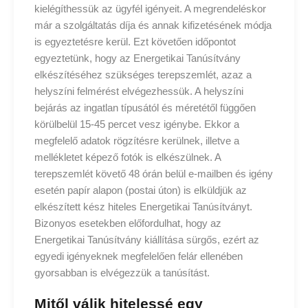
kielégíthessük az ügyfél igényeit. A megrendeléskor
már a szolgáltatás díja és annak kifizetésének módja
is egyeztetésre kerül. Ezt követően időpontot
egyeztetünk, hogy az Energetikai Tanúsítvány
elkészítéséhez szükséges terepszemlét, azaz a
helyszíni felmérést elvégezhessük. A helyszíni
bejárás az ingatlan típusától és méretétől függően
körülbelül 15-45 percet vesz igénybe. Ekkor a
megfelelő adatok rögzítésre kerülnek, illetve a
mellékletet képező fotók is elkészülnek. A
terepszemlét követő 48 órán belül e-mailben és igény
esetén papír alapon (postai úton) is elküldjük az
elkészített kész hiteles Energetikai Tanúsítványt.
Bizonyos esetekben előfordulhat, hogy az
Energetikai Tanúsítvány kiállítása sürgős, ezért az
egyedi igényeknek megfelelően felár ellenében
gyorsabban is elvégezzük a tanúsítást.
Mitől válik hitelessé egy