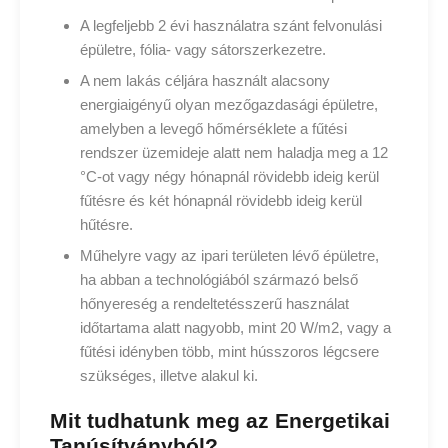
A legfeljebb 2 évi használatra szánt felvonulási
épületre, fólia- vagy sátorszerkezetre.
A nem lakás céljára használt alacsony
energiaigényű olyan mezőgazdasági épületre,
amelyben a levegő hőmérséklete a fűtési
rendszer üzemideje alatt nem haladja meg a 12
°C-ot vagy négy hónapnál rövidebb ideig kerül
fűtésre és két hónapnál rövidebb ideig kerül
hűtésre.
Műhelyre vagy az ipari területen lévő épületre,
ha abban a technológiából származó belső
hőnyereség a rendeltetésszerű használat
időtartama alatt nagyobb, mint 20 W/m2, vagy a
fűtési idényben több, mint hússzoros légcsere
szükséges, illetve alakul ki.
Mit tudhatunk meg az Energetikai
Tanúsítványból?