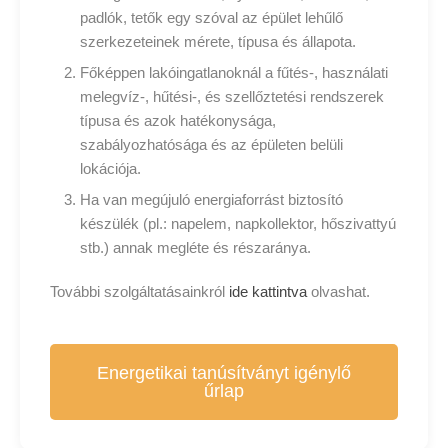
padlók, tetők egy szóval az épület lehűlő
szerkezeteinek mérete, típusa és állapota.
Főképpen lakóingatlanoknál a fűtés-, használati
melegvíz-, hűtési-, és szellőztetési rendszerek
típusa és azok hatékonysága,
szabályozhatósága és az épületen belüli
lokációja.
Ha van megújuló energiaforrást biztosító
készülék (pl.: napelem, napkollektor, hőszivattyú
stb.) annak megléte és részaránya.
További szolgáltatásainkról
ide kattintva
olvashat.
Energetikai tanúsítványt igénylő
űrlap