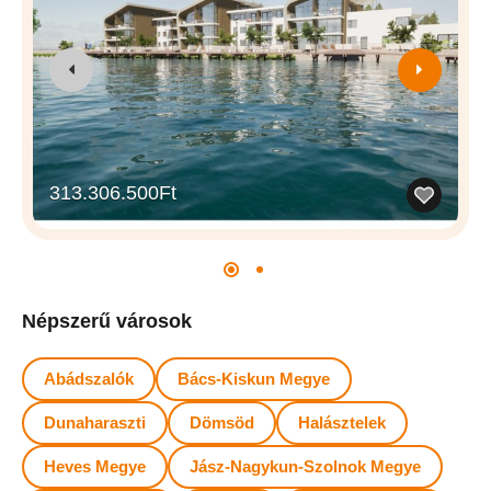
313.306.500Ft
Népszerű városok
Abádszalók
Bács-Kiskun Megye
Dunaharaszti
Dömsöd
Halásztelek
Heves Megye
Jász-Nagykun-Szolnok Megye