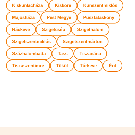
Kiskunlacháza
Kisköre
Kunszentmiklós
Majosháza
Pest Megye
Pusztataskony
Ráckeve
Szigetcsép
Szigethalom
Szigetszentmiklós
Szigetszentmárton
Százhalombatta
Tass
Tiszanána
Tiszaszentimre
Tököl
Túrkeve
Érd