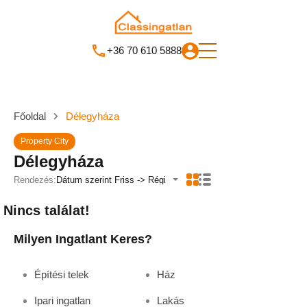
+36 70 610 5888
Főoldal
Délegyháza
Property City
Délegyháza
Rendezés:
Dátum szerint Friss -> Régi
Nincs találat!
Milyen Ingatlant Keres?
Építési telek
Ház
Ipari ingatlan
Lakás