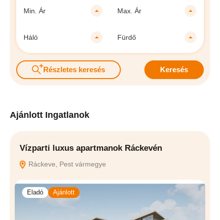
Min. Ár
Max. Ár
Háló
Fürdő
Részletes keresés
Keresés
Ajánlott Ingatlanok
Vízparti luxus apartmanok Ráckevén
Ú
Ráckeve, Pest vármegye
Eladó
Ajánlott