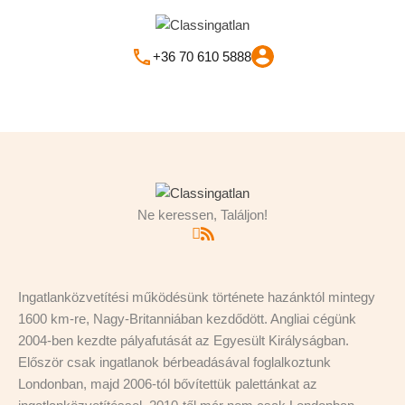
+36 70 610 5888
Főoldal
Szalkszentmárton
Property City
Szalkszentmárton
Ne keressen, Találjon!
Rendezés:
Dátum szerint Friss -> Régi
Nincs találat!
Ingatlanközvetítési működésünk története hazánktól mintegy
Milyen Ingatlant Keres?
1600 km-re, Nagy-Britanniában kezdődött. Angliai cégünk
2004-ben kezdte pályafutását az Egyesült Királyságban.
Építési telek
Ház
Először csak ingatlanok bérbeadásával foglalkoztunk
Londonban, majd 2006-tól bővítettük palettánkat az
Ipari ingatlan
Lakás