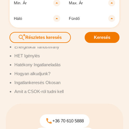
Vásárolna, bérelne?
Min. Ár
Max. Ár
Eladnám az Ingatlanom
Háló
Fürdő
Kapcsolat
Részletes keresés
Keresés
Ingatlan Hírek Tanácsok
Energetikai Tanúsítvány
HET Igénylés
Ajánlott Ingatlanok
Hatékony Ingatlaneladás
Hogyan alkudjunk?
Ingatlankeresés Okosan
Népszerű városok
Amit a CSOK-ról tudni kell
Abádszalók
Bács-Kiskun Megye
Dunaharaszti
Dömsöd
Halásztelek
+36 70 610 5888
Heves Megye
Jász-Nagykun-Szolnok Megye