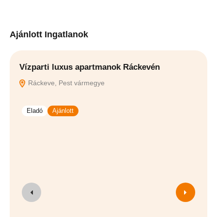
Ajánlott Ingatlanok
Vízparti luxus apartmanok Ráckevén
Ú
Ráckeve, Pest vármegye
Eladó
Ajánlott