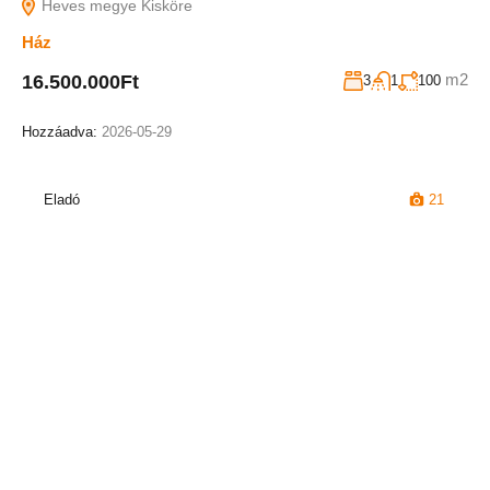
Heves megye Kisköre
Ház
m2
16.500.000Ft
3
1
100
Hozzáadva:
2026-05-29
Eladó
21