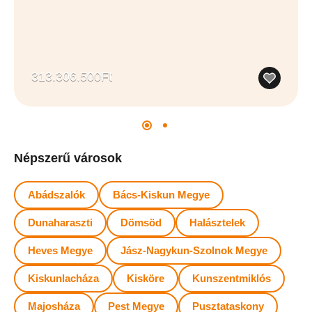
313.306.500Ft
Népszerű városok
Abádszalók
Bács-Kiskun Megye
Dunaharaszti
Dömsöd
Halásztelek
Heves Megye
Jász-Nagykun-Szolnok Megye
Kiskunlacháza
Kisköre
Kunszentmiklós
Majosháza
Pest Megye
Pusztataskony