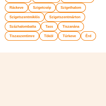
Ráckeve
Szigetcsép
Szigethalom
Szigetszentmiklós
Szigetszentmárton
Százhalombatta
Tass
Tiszanána
Tiszaszentimre
Tököl
Túrkeve
Érd