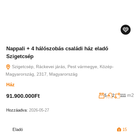
Nappali + 4 hálószobás családi ház eladó
Szigetcsép
Szigetcsép, Ráckevei járás, Pest vármegye, Közép-
Magyarország, 2317, Magyarország
Ház
m2
91.900.000Ft
5
2
111
Hozzáadva:
2026-05-27
Eladó
15