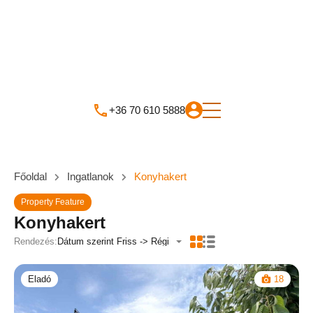
+36 70 610 5888
Főoldal
Ingatlanok
Konyhakert
Property Feature
Konyhakert
Rendezés:
Dátum szerint Friss -> Régi
Eladó
18