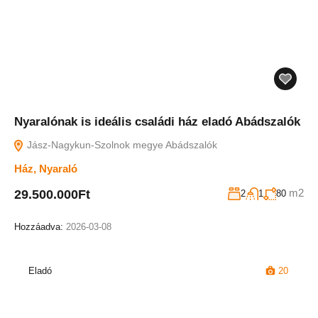
Nyaralónak is ideális családi ház eladó Abádszalók
Jász-Nagykun-Szolnok megye Abádszalók
Ház
,
Nyaraló
m2
29.500.000Ft
2
1
80
Hozzáadva:
2026-03-08
Eladó
20