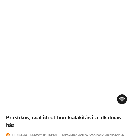
Praktikus, családi otthon kialakítására alkalmas
ház
Túrkeve, Mezőtúri járás, Jász-Nagykun-Szolnok vármegye,