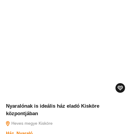
Nyaralónak is ideális ház eladó Kisköre
központjában
Heves megye Kisköre
Ház
,
Nyaraló