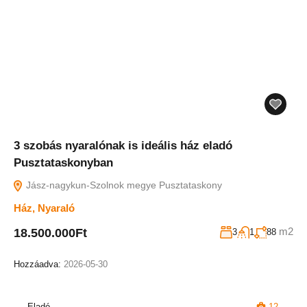
3 szobás nyaralónak is ideális ház eladó
Pusztataskonyban
Jász-nagykun-Szolnok megye Pusztataskony
Ház
,
Nyaraló
m2
18.500.000Ft
3
1
88
Hozzáadva:
2026-05-30
Eladó
12