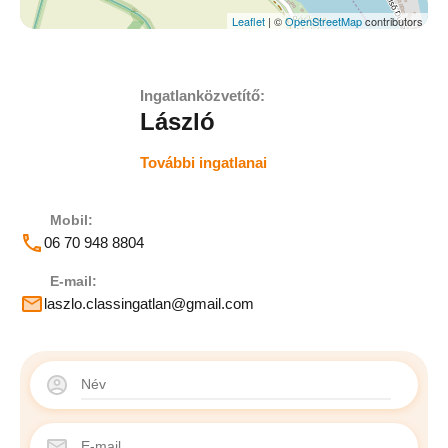
Leaflet
| ©
OpenStreetMap
contributors
Ingatlanközvetítő:
László
További ingatlanai
Mobil:
06 70 948 8804
E-mail:
laszlo.classingatlan@gmail.com