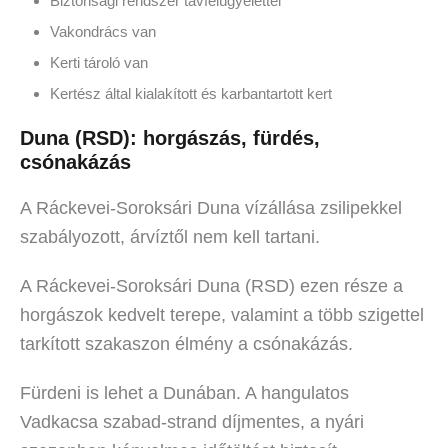
Biztonsági rendszer távfelügyelettel
Vakondrács van
Kerti tároló van
Kertész által kialakított és karbantartott kert
Duna (RSD): horgászás, fürdés,
csónakázás
A Ráckevei-Soroksári Duna vízállása zsilipekkel
szabályozott, árvíztől nem kell tartani.
A Ráckevei-Soroksári Duna (RSD) ezen része a
horgászok kedvelt terepe, valamint a több szigettel
tarkított szakaszon élmény a csónakázás.
Fürdeni is lehet a Dunában. A hangulatos
Vadkacsa szabad-strand díjmentes, a nyári