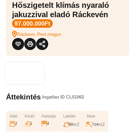
Hőszigetelt klímás nyaraló
jakuzzival eladó Ráckevén
97.000.000Ft
Ráckeve, Pest megye
Áttekintés
|
Ingatlan ID
CL51062
Háló
Fürdő
Parkolás
Lakótér
Telek
2
1
4
m2
m2
80
714