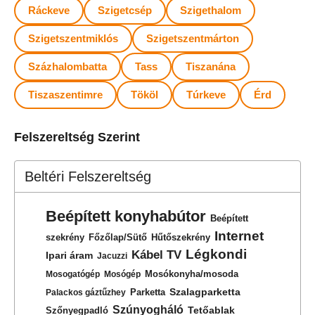
Ráckeve
Szigetcsép
Szigethalom
Szigetszentmiklós
Szigetszentmárton
Százhalombatta
Tass
Tiszanána
Tiszaszentimre
Tököl
Túrkeve
Érd
Felszereltség Szerint
Beltéri Felszereltség
Beépített konyhabútor
Beépített
Internet
szekrény
Főzőlap/Sütő
Hűtőszekrény
Légkondi
Kábel TV
Ipari áram
Jacuzzi
Mosókonyha/mosoda
Mosogatógép
Mosógép
Szalagparketta
Parketta
Palackos gáztűzhey
Szúnyogháló
Tetőablak
Szőnyegpadló