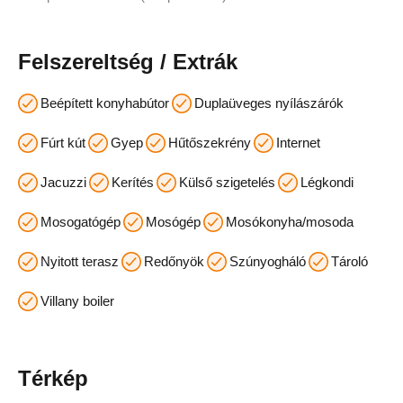
Felszereltség / Extrák
Beépített konyhabútor
Duplaüveges nyílászárók
Fúrt kút
Gyep
Hűtőszekrény
Internet
Jacuzzi
Kerítés
Külső szigetelés
Légkondi
Mosogatógép
Mosógép
Mosókonyha/mosoda
Nyitott terasz
Redőnyök
Szúnyogháló
Tároló
Villany boiler
Térkép