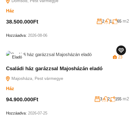
Dömsöd, Pest vármegye
Ház
m2
38.500.000Ft
2
1
65
Hozzáadva:
2026-08-06
Eladó
23
Családi ház garázzsal Majosházán eladó
Majosháza, Pest vármegye
Ház
m2
94.900.000Ft
3
2
155
Hozzáadva:
2026-07-25