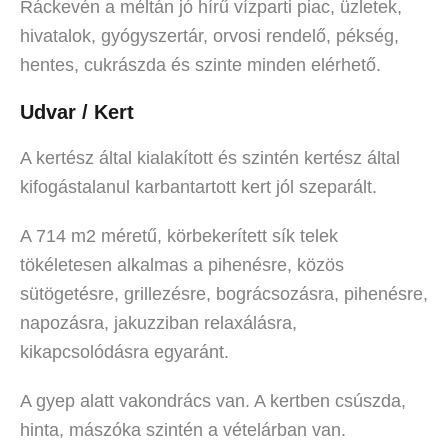
Ráckevén a méltán jó hírű vízparti piac, üzletek,
hivatalok, gyógyszertár, orvosi rendelő, pékség,
hentes, cukrászda és szinte minden elérhető.
Udvar / Kert
A kertész által kialakított és szintén kertész által
kifogástalanul karbantartott kert jól szeparált.
A 714 m2 méretű, körbekerített sík telek
tökéletesen alkalmas a pihenésre, közös
sütögetésre, grillezésre, bográcsozásra, pihenésre,
napozásra, jakuzziban relaxálásra,
kikapcsolódásra egyaránt.
A gyep alatt vakondrács van. A kertben csúszda,
hinta, mászóka szintén a vételárban van.