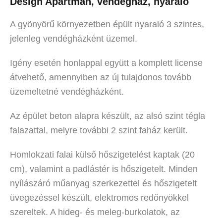
Design Apartman, vendégház, nyaraló
A gyönyörű környezetben épült nyaraló 3 szintes,
jelenleg vendégházként üzemel.
Igény esetén honlappal együtt a komplett license
átvehető, amennyiben az új tulajdonos tovább
üzemeltetné vendégházként.
Az épület beton alapra készült, az alsó szint tégla
falazattal, melyre további 2 szint faház került.
Homlokzati falai külső hőszigetelést kaptak (20
cm), valamint a padlástér is hőszigetelt. Minden
nyílászáró műanyag szerkezettel és hőszigetelt
üvegezéssel készült, elektromos redőnyökkel
szereltek. A hideg- és meleg-burkolatok, az