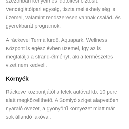
szezonban kényelmes időtöltést biztosít.
Vendéglátóipari egység, tiszta mellékhelyiség is
üzemel, valamint rendszeresen vannak család- és
gyerekbarát programok.
A ráckevei Termálfürdő, Aquapark, Wellness
Központ is egész évben üzemel, így az is
megtalálja a strand-élményt, aki a természetes
vizet nem kedveli.
Környék
Ráckeve központjától a telek autóval kb. 10 perc
alatt megközelíthető. A Somlyó sziget alapvetően
nyaraló övezet, a gyönyörű környezet miatt már
sok állandó lakóval.