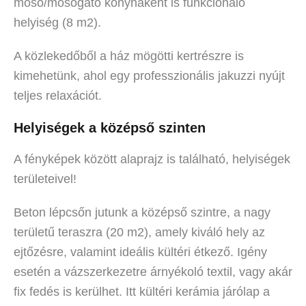
mosó/mosogató konyhaként is funkcionáló
helyiség (8 m2).
A közlekedőből a ház mögötti kertrészre is
kimehetünk, ahol egy professzionális jakuzzi nyújt
teljes relaxációt.
Helyiségek a középső szinten
A fényképek között alaprajz is található, helyiségek
területeivel!
Beton lépcsőn jutunk a középső szintre, a nagy
területű teraszra (20 m2), amely kiváló hely az
ejtőzésre, valamint ideális kültéri étkező. Igény
esetén a vázszerkezetre árnyékoló textil, vagy akár
fix fedés is kerülhet. Itt kültéri kerámia járólap a