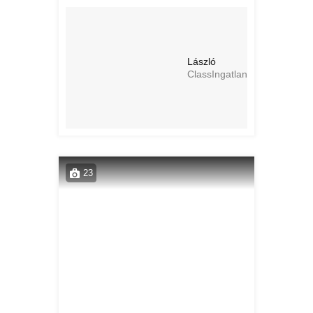
László
ClassIngatlan
23