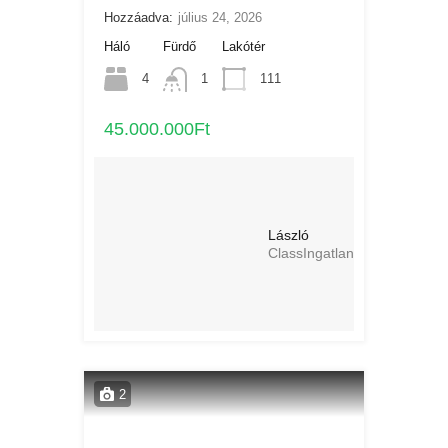
Hozzáadva:
július 24, 2026
Háló
Fürdő
Lakótér
4
1
111
45.000.000Ft
László
ClassIngatlan
2