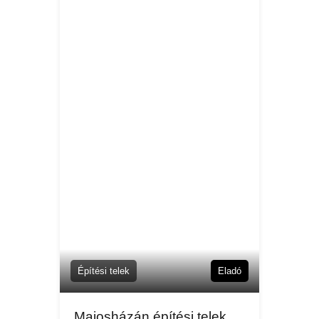
Építési telek
Eladó
Majosházán építési telek