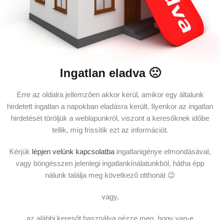
Ingatlan eladva 🙁
Erre az oldalra jellemzően akkor kerül, amikor egy általunk
hirdetett ingatlan a napokban eladásra került. Ilyenkor az ingatlan
hirdetését töröljük a weblapunkról, viszont a keresőknek időbe
tellik, míg frissítik ezt az információt.
Kérjük
lépjen velünk kapcsolatba
ingatlanigénye elmondásával,
vagy böngésszen jelenlegi ingatlankínálatunkból, hátha épp
nálunk találja meg következő otthonát 😉
vagy,
az alábbi keresőt használva nézze meg, hogy van-e