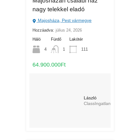
Majosházán családi ház
nagy telekkel eladó
Majosháza, Pest vármegye
Hozzáadva:
július 24, 2026
Háló
Fürdő
Lakótér
4
1
111
64.900.000Ft
László
ClassIngatlan