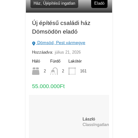
Ház, Újépítésű ingatlan
Eladó
Új építésű családi ház
Dömsödön eladó
Dömsöd, Pest vármegye
Hozzáadva:
július 21, 2026
Háló
Fürdő
Lakótér
2
2
161
55.000.000Ft
László
ClassIngatlan