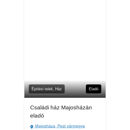
Építési telek, Ház
Eladó
Családi ház Majosházán
eladó
Majosháza, Pest vármegye