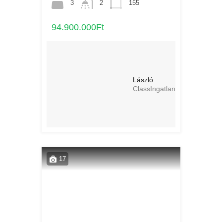
3
2
155
94.900.000Ft
László
ClassIngatlan
17