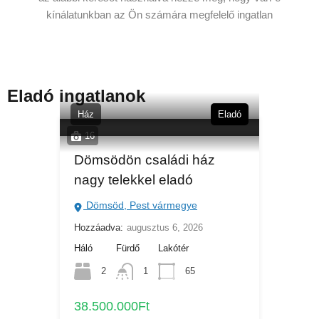
kínálatunkban az Ön számára megfelelő ingatlan
Eladó ingatlanok
Ház
Eladó
16
Dömsödön családi ház
nagy telekkel eladó
Dömsöd, Pest vármegye
Hozzáadva:
augusztus 6, 2026
Háló
Fürdő
Lakótér
2
1
65
38.500.000Ft