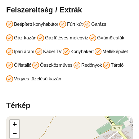
Felszereltség / Extrák
Beépített konyhabútor
Fúrt kút
Garázs
Gáz kazán
Gázfűtéses melegvíz
Gyümölcsfák
Ipari áram
Kábel TV
Konyhakert
Melléképület
Ól/istálló
Összközműves
Redőnyök
Tároló
Vegyes tüzelésű kazán
Térkép
+
−