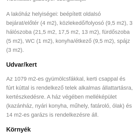
A lakóház helyiségei: beépített oldalsó
bejárat/előtér (4 m2), közlekedő/folyosó (9,5 m2), 3
hálószoba (21,5 m2, 17,5 m2, 13 m2), fürdőszoba
(5 m2), WC (1 m2), konyha/étkező (9,5 m2), spájz
(3 m2).
Udvar/kert
Az 1079 m2-es gyümölcsfákkal, kerti csappal és
fúrt kúttal is rendelkező telek alkalmas állattartásra,
kertészkedésre. A ház végében melléképület
(kazánház, nyári konyha, műhely, fatároló, ólak) és
14 m2-es garázs is rendelkezésre áll.
Környék