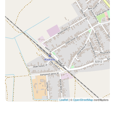
Leaflet
| ©
OpenStreetMap
contributors