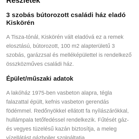
Részletek
3 szobás bútorozott családi ház eladó
Kiskörén
A Tisza-tónál, Kiskörén vált eladóvá ez a remek
elosztású, bútorozott, 100 m2 alapterületű 3
szobás, garázzsal és melléképülettel is rendelkező
összközműves családi ház.
Épület/műszaki adatok
A lakóház 1975-ben vasbeton alapra, tégla
falazattal épült, kefnis vasbeton gerendás
födémmel. Redőnyökkel ellátott fa nyílászárókkal,
hullámpala tetőfedéssel rendelkezik. Fűtését gáz-
és vegyes tüzelésű kazán biztosítja, a meleg
vízellátást gázbojler szolgáltatja.