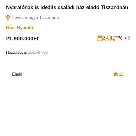
Nyaralónak is ideális családi ház eladó Tiszanánán
Heves megye Tiszanána
Ház
,
Nyaraló
m2
21.900.000Ft
2
1
70
Hozzáadva:
2026-07-08
Eladó
12