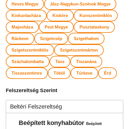
Heves Megye
Jász-Nagykun-Szolnok Megye
Kiskunlacháza
Kisköre
Kunszentmiklós
Majosháza
Pest Megye
Pusztataskony
Ráckeve
Szigetcsép
Szigethalom
Szigetszentmiklós
Szigetszentmárton
Százhalombatta
Tass
Tiszanána
Tiszaszentimre
Tököl
Túrkeve
Érd
Felszereltség Szerint
Beltéri Felszereltség
Beépített konyhabútor
Beépített