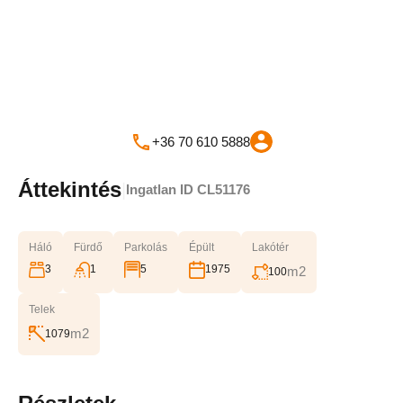
+36 70 610 5888
Áttekintés
|
Ingatlan ID
CL51176
Háló
Fürdő
Parkolás
Épült
Lakótér
3
1
5
1975
m2
100
Telek
m2
1079