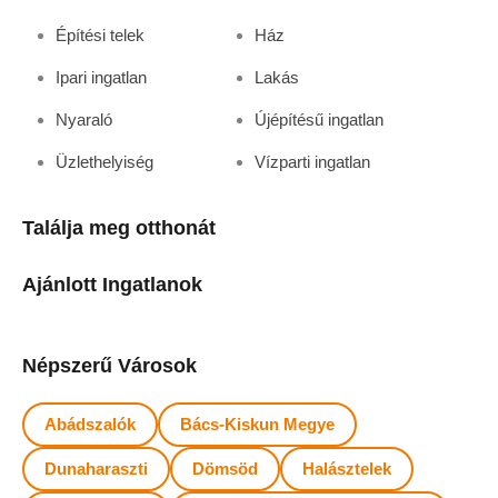
Építési telek
Ház
Ipari ingatlan
Lakás
Nyaraló
Újépítésű ingatlan
Üzlethelyiség
Vízparti ingatlan
Találja meg otthonát
Ajánlott Ingatlanok
Népszerű Városok
Abádszalók
Bács-Kiskun Megye
Dunaharaszti
Dömsöd
Halásztelek