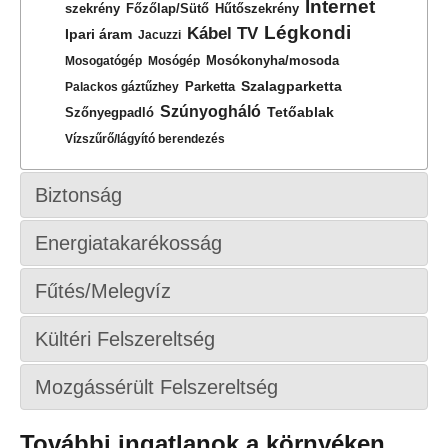
Internet
szekrény
Főzőlap/Sütő
Hűtőszekrény
Légkondi
Kábel TV
Ipari áram
Jacuzzi
Mosókonyha/mosoda
Mosogatógép
Mosógép
Szalagparketta
Parketta
Palackos gáztűzhey
Szúnyogháló
Tetőablak
Szőnyegpadló
Vízszűrő/lágyító berendezés
Biztonság
Energiatakarékosság
Fűtés/Melegvíz
Kültéri Felszereltség
Mozgássérült Felszereltség
További ingatlanok a környéken