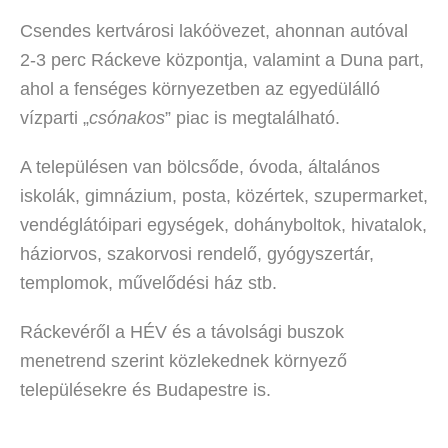
Csendes kertvárosi lakóövezet, ahonnan autóval
2-3 perc Ráckeve központja, valamint a Duna part,
ahol a fenséges környezetben az egyedülálló
vízparti „
csónakos
” piac is megtalálható.
A településen van bölcsőde, óvoda, általános
iskolák, gimnázium, posta, közértek, szupermarket,
vendéglátóipari egységek, dohányboltok, hivatalok,
háziorvos, szakorvosi rendelő, gyógyszertár,
templomok, művelődési ház stb.
Ráckevéről a HÉV és a távolsági buszok
menetrend szerint közlekednek környező
településekre és Budapestre is.