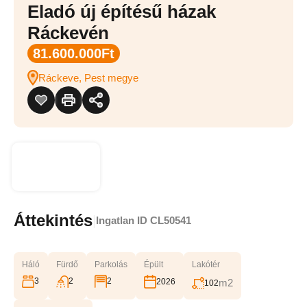
Eladó új építésű házak
Ráckevén
81.600.000Ft
Ráckeve, Pest megye
Áttekintés
|
Ingatlan ID
CL50541
Háló
Fürdő
Parkolás
Épült
Lakótér
3
2
2
2026
m2
102