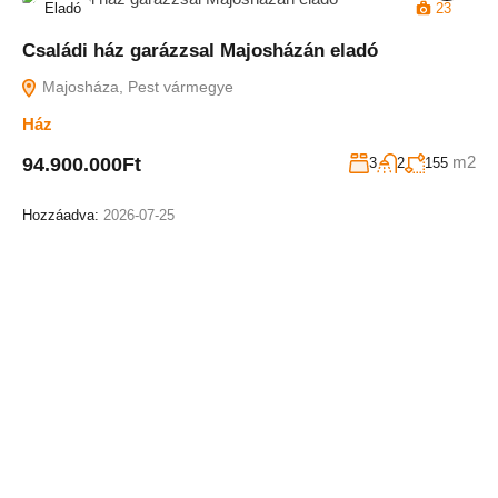
Eladó
23
Családi ház garázzsal Majosházán eladó
Majosháza, Pest vármegye
Ház
m2
94.900.000Ft
3
2
155
Hozzáadva:
2026-07-25