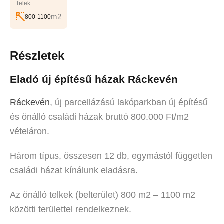
Telek
m2
800-1100
Részletek
Eladó új építésű házak Ráckevén
Ráckevén
, új parcellázású lakóparkban új építésű
és önálló családi házak bruttó 800.000 Ft/m2
vételáron.
Három típus, összesen 12 db, egymástól független
családi házat kínálunk eladásra.
Az önálló telkek (belterület) 800 m2 – 1100 m2
közötti területtel rendelkeznek.