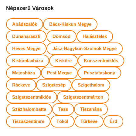
Népszerű Városok
Abádszalók
Bács-Kiskun Megye
Dunaharaszti
Dömsöd
Halásztelek
Heves Megye
Jász-Nagykun-Szolnok Megye
Kiskunlacháza
Kisköre
Kunszentmiklós
Majosháza
Pest Megye
Pusztataskony
Ráckeve
Szigetcsép
Szigethalom
Szigetszentmiklós
Szigetszentmárton
Százhalombatta
Tass
Tiszanána
Tiszaszentimre
Tököl
Túrkeve
Érd