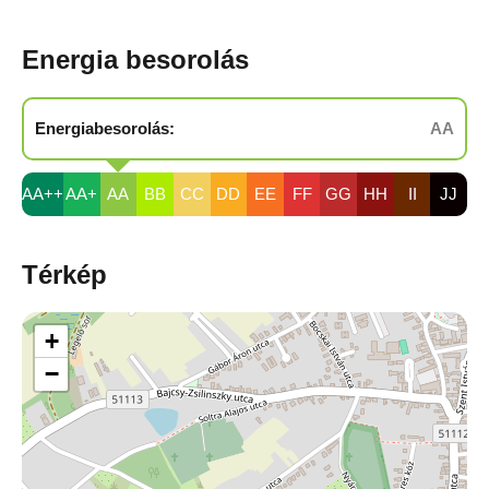
Energia besorolás
Energiabesorolás:
AA
AA++
AA+
AA
BB
CC
DD
EE
FF
GG
HH
II
JJ
Térkép
+
−