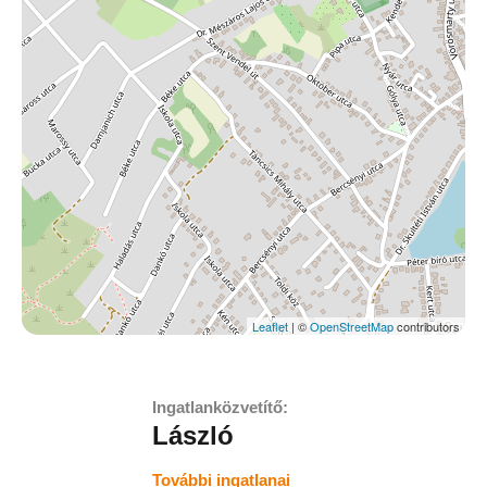
Leaflet
| ©
OpenStreetMap
contributors
Ingatlanközvetítő:
László
További ingatlanai