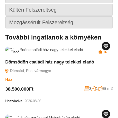
Kültéri Felszereltség
Mozgássérült Felszereltség
További ingatlanok a környéken
Eladó
16
Dömsödön családi ház nagy telekkel eladó
Dömsöd, Pest vármegye
Ház
m2
38.500.000Ft
2
1
65
Hozzáadva:
2026-08-06