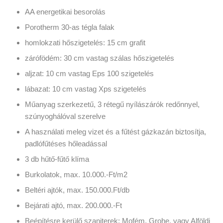
AA energetikai besorolás
Porotherm 30-as tégla falak
homlokzati hőszigetelés: 15 cm grafit
zárófödém: 30 cm vastag szálas hőszigetelés
aljzat: 10 cm vastag Eps 100 szigetelés
lábazat: 10 cm vastag Xps szigetelés
Műanyag szerkezetű, 3 rétegű nyílászárók redőnnyel,
szúnyoghálóval szerelve
A használati meleg vizet és a fűtést gázkazán biztosítja,
padlófűtéses hőleadással
3 db hűtő-fűtő klíma
Burkolatok, max. 10.000.-Ft/m2
Beltéri ajtók, max. 150.000.Ft/db
Bejárati ajtó, max. 200.000.-Ft
Beépítésre kerülő szaniterek: Mofém, Grohe, vagy Alföldi