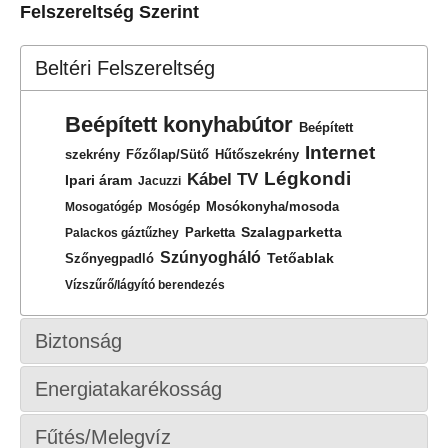
Felszereltség Szerint
Beltéri Felszereltség
Beépített konyhabútor
Beépített
Internet
szekrény
Főzőlap/Sütő
Hűtőszekrény
Légkondi
Kábel TV
Ipari áram
Jacuzzi
Mosókonyha/mosoda
Mosogatógép
Mosógép
Szalagparketta
Parketta
Palackos gáztűzhey
Szúnyogháló
Tetőablak
Szőnyegpadló
Vízszűrő/lágyító berendezés
Biztonság
Energiatakarékosság
Fűtés/Melegvíz