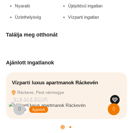
Nyaraló
Újépítésű ingatlan
Üzlethelyiség
Vízparti ingatlan
Találja meg otthonát
Ajánlott Ingatlanok
Vízparti luxus apartmanok Ráckevén
Ú
Ráckeve, Pest vármegye
313.306.500Ft
Eladó
Ajánlott