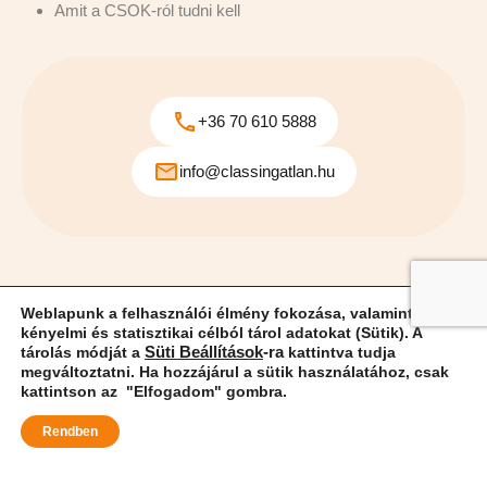
Amit a CSOK-ról tudni kell
+36 70 610 5888
info@classingatlan.hu
© 2025 Classingatlan. |
Felhasználási Feltételek
|
Adatvédelmi
Weblapunk a felhasználói élmény fokozása, valamint
Szabályzat
|
Adatvédelmi Eszközök
|
Süti Beállítások
kényelmi és statisztikai célból tárol adatokat (Sütik). A
|
weblap - JIMM
tárolás módját a
Süti Beállítások
-ra
kattintva tudja
megváltoztatni. Ha hozzájárul a sütik használatához, csak
kattintson az "Elfogadom" gombra.
László
Rendben