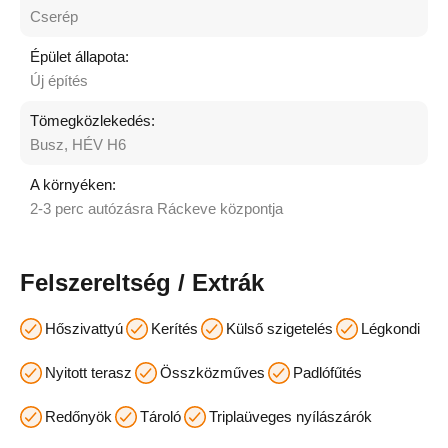
Cserép
Épület állapota:
Új építés
Tömegközlekedés:
Busz, HÉV H6
A környéken:
2-3 perc autózásra Ráckeve központja
Felszereltség / Extrák
Hőszivattyú
Kerítés
Külső szigetelés
Légkondi
Nyitott terasz
Összközműves
Padlófűtés
Redőnyök
Tároló
Triplaüveges nyílászárók