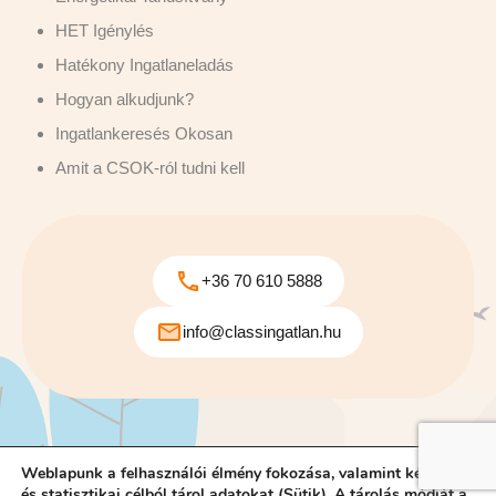
HET Igénylés
Hatékony Ingatlaneladás
Hogyan alkudjunk?
Ingatlankeresés Okosan
Amit a CSOK-ról tudni kell
+36 70 610 5888
info@classingatlan.hu
© 2025 Classingatlan. |
Felhasználási Feltételek
|
Adatvédelmi
Weblapunk a felhasználói élmény fokozása, valamint kényelmi
Szabályzat
|
Adatvédelmi Eszközök
|
Süti Beállítások
és statisztikai célból tárol adatokat (Sütik). A tárolás módját a