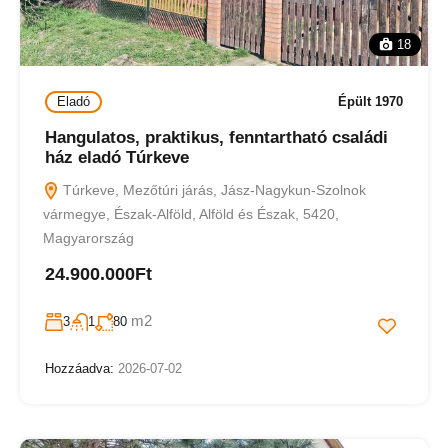
18
Eladó
Épült 1970
Hangulatos, praktikus, fenntartható családi
ház eladó Túrkeve
Túrkeve, Mezőtúri járás, Jász-Nagykun-Szolnok
vármegye, Észak-Alföld, Alföld és Észak, 5420,
Magyarország
24.900.000Ft
m2
3
1
80
Hozzáadva:
2026-07-02