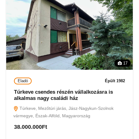
17
Eladó
Épült 1982
Túrkeve csendes részén vállalkozásra is
alkalmas nagy családi ház
Túrkeve, Mezőtúri járás, Jász-Nagykun-Szolnok
vármegye, Észak-Alföld, Magyarország
38.000.000Ft