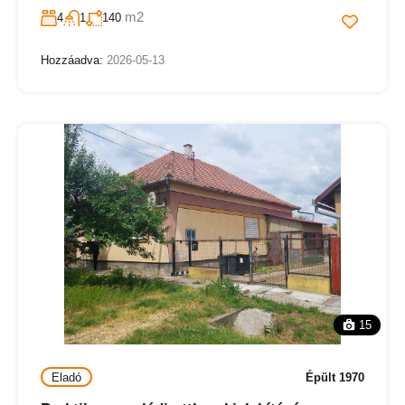
m2
4
1
140
Hozzáadva:
2026-05-13
15
Eladó
Épült 1970