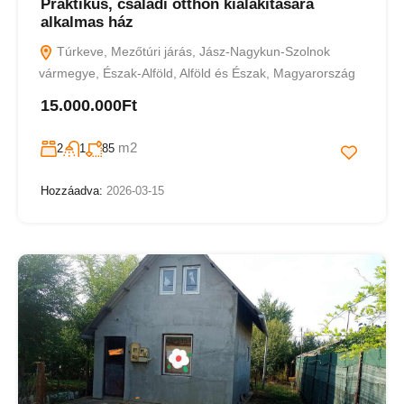
Praktikus, családi otthon kialakítására
alkalmas ház
Túrkeve, Mezőtúri járás, Jász-Nagykun-Szolnok
vármegye, Észak-Alföld, Alföld és Észak, Magyarország
15.000.000Ft
m2
2
1
85
Hozzáadva:
2026-03-15