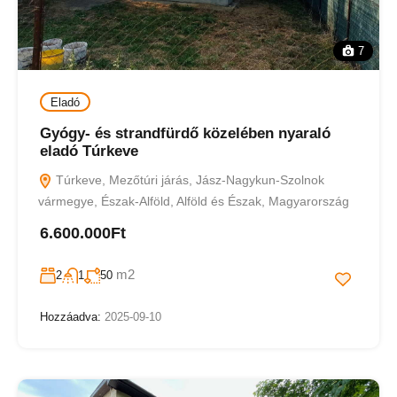
7
Eladó
Gyógy- és strandfürdő közelében nyaraló
eladó Túrkeve
Túrkeve, Mezőtúri járás, Jász-Nagykun-Szolnok
vármegye, Észak-Alföld, Alföld és Észak, Magyarország
6.600.000Ft
m2
2
1
50
Hozzáadva:
2025-09-10